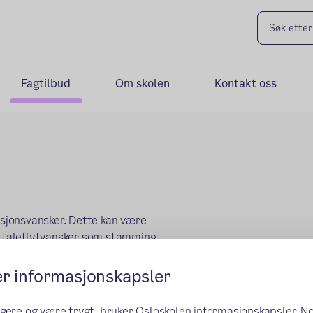
Fagtilbud
Om skolen
Kontakt oss
sjonsvansker. Dette kan være
 taleflytvansker som stamming
dagogisk psykologisk tjeneste
er informasjonskapsler
å skolen en dag i uken. For å bli
rsteam. Det er kontaktlærer til
ngere og være trygt, bruker Osloskolen informasjonskapsler. N