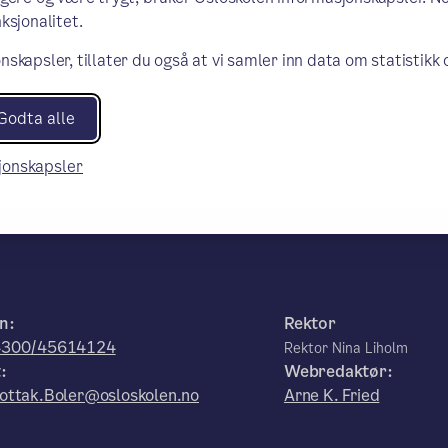
ksjonalitet.
nskapsler, tillater du også at vi samler inn data om statistikk
Godta alle
sjonskapsler
n:
Rektor
4300/45614124
Rektor Nina Liholm
:
Webredaktør:
ottak.Boler@osloskolen.no
Arne K. Fried