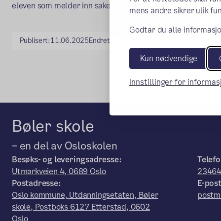
eleven som melder inn saken til ressursteam.
mens andre sikrer ulik fun
Godtar du alle informasjo
Publisert:
11.06.2025
Endret:
20.06.2025
Kun nødvendige
Innstillinger for informa
Bøler skole
– en del av Osloskolen
Besøks- og leveringsadresse:
Telefo
Utmarkveien 4, 0689 Oslo
2346
Postadresse:
E-post
Oslo kommune, Utdanningsetaten, Bøler
postm
skole, Postboks 6127 Etterstad, 0602
Oslo