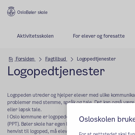
Bøler skole
Aktivitetsskolen
For elever og foresatte
Hovedseksjon
Forsiden
Fagtilbud
Logopedtjenester
Logopedtjenester
Logopeden utreder og hjelper elever med ulike kommunika
problemer med stemme, språk og tale. Det kan også være
eller løpsk tale.
I Oslo kommune er logopedene organisert som en del av pe
Osloskolen bruk
(PPT). Bøler skole har egen logopedkontakt fra PPT som er p
henvist til logoped, må eleven først drøftes i skolen ressu
For at nettstedet skal fu