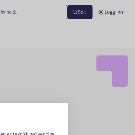
Søk
Logg inn
oen er teknisk nødvendige,