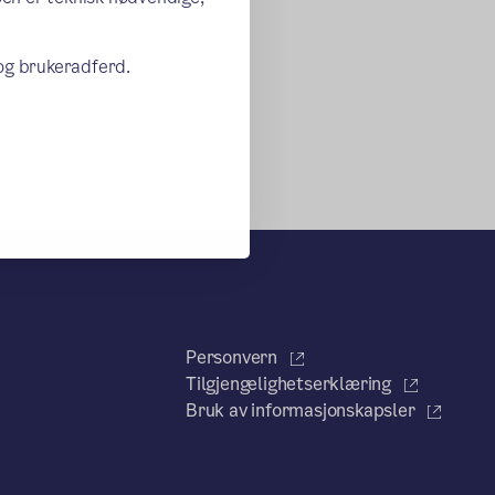
 og brukeradferd.
Personvern
Tilgjengelighetserklæring
Bruk av informasjonskapsler