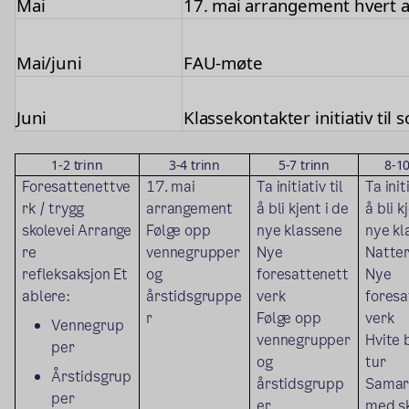
Mai
17. mai arrangement hvert an
Mai/juni
FAU-møte
Juni
Klassekontakter initiativ ti
1-2 trinn
3-4 trinn
5-7 trinn
8-10
Foresattenettve
17. mai
Ta initiativ til
Ta initi
rk / trygg
arrangement
å bli kjent i de
å bli k
skolevei
Arrange
Følge opp
nye klassene
nye kl
re
vennegrupper
Nye
Natte
refleksaksjon
Et
og
foresattenett
Nye
ablere:
årstidsgruppe
verk
foresa
r
Følge opp
verk
Vennegrup
vennegrupper
Hvite 
per
og
tur
Årstidsgrup
årstidsgrupp
Samar
per
er
med s