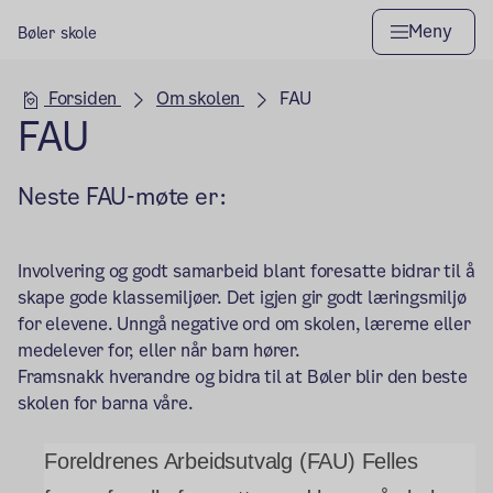
Meny
Bøler skole
Hovedseksjon
Forsiden
Om skolen
FAU
FAU
Neste FAU-møte er:
Involvering og godt samarbeid blant foresatte bidrar til å
skape gode klassemiljøer. Det igjen gir godt læringsmiljø
for elevene. Unngå negative ord om skolen, lærerne eller
medelever for, eller når barn hører.
Framsnakk hverandre og bidra til at Bøler blir den beste
skolen for barna våre.
Foreldrenes Arbeidsutvalg (FAU) Felles