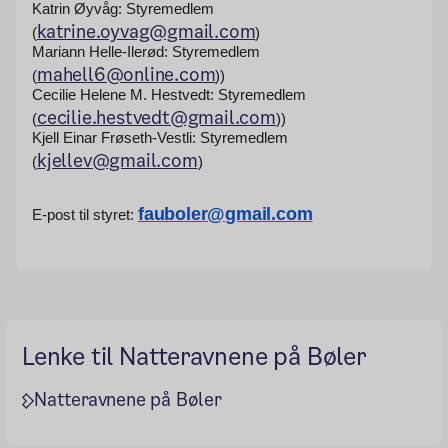
Katrin Øyvåg: Styremedlem
katrine.oyvag@gmail.com
(
)
Mariann Helle-Ilerød: Styremedlem
mahell6@online.com
(
)
)
Cecilie Helene M. Hestvedt: Styremedlem
cecilie.hestvedt@gmail.com
(
)
)
Kjell Einar Frøseth-Vestli: Styremedlem
kjellev@gmail.com
(
)
fauboler@gmail.com
E-post til styret:
Lenke til Natteravnene på Bøler
Natteravnene på Bøler