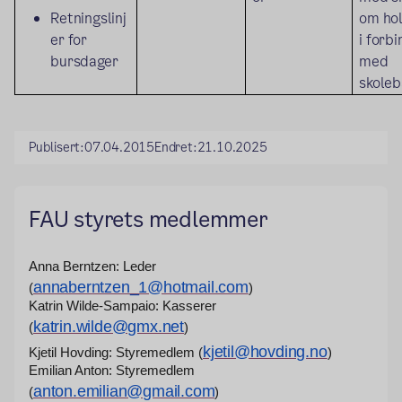
Retningslinj
om hol
er for
i forb
bursdager
med
skoleb
Publisert:
07.04.2015
Endret:
21.10.2025
FAU styrets medlemmer
Anna Berntzen: Leder
annaberntzen_1@hotmail.com
(
)
Katrin Wilde-Sampaio: Kasserer
katrin.wilde@gmx.net
(
)
kjetil@hovding.no
Kjetil Hovding: Styremedlem (
)
Emilian Anton: Styremedlem
anton.emilian@gmail.com
(
)