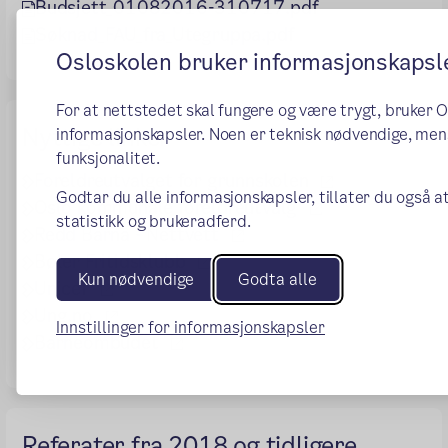
Budsjett_01082016-310717.pdf
Søknad_FAU_fra_Utegruppa.pdf
Osloskolen bruker informasjonskapsl
For at nettstedet skal fungere og være trygt, bruker 
Nyttige linker
informasjonskapsler. Noen er teknisk nødvendige, mens
funksjonalitet.
(ekstern lenke
Foreldreutvalget for grunnskolen
Godtar du alle informasjonskapsler, tillater du også a
(ekstern lenke)
Oslo kommunale foreldreutvalg
statistikk og brukeradferd.
(ekstern lenke)
Redd Barna - Nettvett
(ekstern lenke)
Bøler Fritidsklubb
Kun nødvendige
Godta alle
(ekstern lenke)
Unicef
(ekstern lenke)
Ung.no
Innstillinger for informasjonskapsler
(ekstern lenke)
Barneombudet
Referater fra 2018 og tidligere