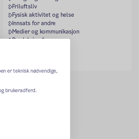
Friluftsliv
Fysisk aktivitet og helse
Innsats for andre
Medier og kommunikasjon
Produksjon for scene
Programmering
Teknologi og design
oen er teknisk nødvendige,
 og brukeradferd.