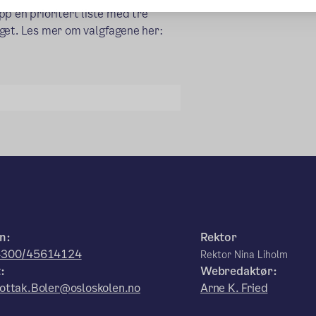
p en prioritert liste med tre
ilget. Les mer om valgfagene her:
n:
Rektor
4300/45614124
Rektor Nina Liholm
:
Webredaktør:
ottak.Boler@osloskolen.no
Arne K. Fried