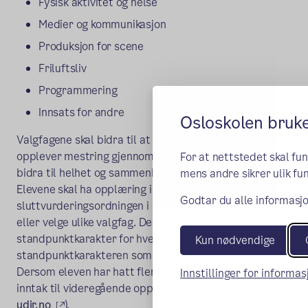
Fysisk aktivitet og helse
Medier og kommunikasjon
Produksjon for scene
Friluftsliv
Programmering
Innsats for andre
Osloskolen bruk
Valgfagene skal bidra til at elevene, hver for seg og i felle
opplever mestring gjennom praktisk og variert arbeid. Valg
For at nettstedet skal fu
bidra til helhet og sammenheng i opplæringen.
mens andre sikrer ulik fun
Elevene skal ha opplæring i valgfag hvert år. Sluttvurderin
Godtar du alle informasjo
sluttvurderingsordningen i alle andre fag. Eleven kan ha d
eller velge ulike valgfag. Dersom eleven velger ulike valgfa
standpunktkarakter for hvert fag, for elever som velger s
Kun nødvendige
standpunktkarakteren som settes på det høyeste årstrinne
Dersom eleven har hatt flere ulike valgfag så skal det be
Innstillinger for informa
inntak til videregående opplæring (
4. Føring av standpunk
(ekstern lenke)
udir.no
).