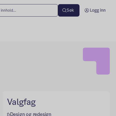
Søk
Logg inn
Valgfag
Design og redesign