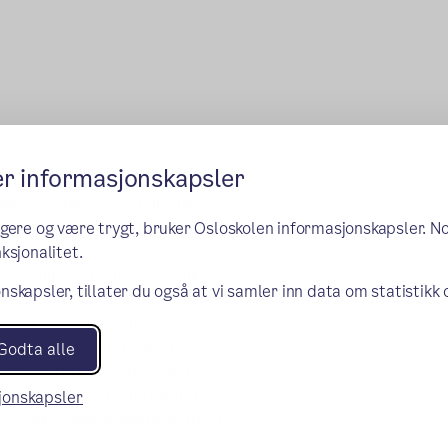
er informasjonskapsler
sskap, styrker lysten til å lære og
fagene er tverrfaglige og skal
ngere og være trygt, bruker Osloskolen informasjonskapsler. N
ksjonalitet.
gsordningen i valgfag er ulik
nskapsler, tillater du også at vi samler inn data om statistikk
et samme valgfaget over flere år
g skal det settes en
amme fag over flere år er det
Godta alle
t som skal føres på vitnemålet.
regnes en gjennomsnittskarakter ved
sjonskapsler
t- og eksamenskarakterer mv. |