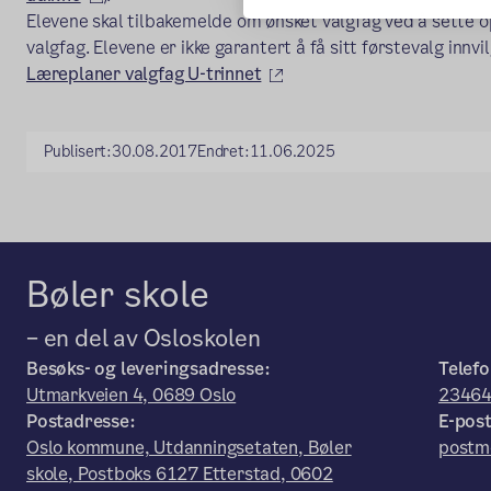
Elevene skal tilbakemelde om ønsket valgfag ved å sette op
valgfag. Elevene er ikke garantert å få sitt førstevalg innv
(ekstern lenke)
Læreplaner valgfag U-trinnet
Publisert:
30.08.2017
Endret:
11.06.2025
Bøler skole
– en del av Osloskolen
Besøks- og leveringsadresse:
Telefo
Utmarkveien 4, 0689 Oslo
2346
Postadresse:
E-post
Oslo kommune, Utdanningsetaten, Bøler
postm
skole, Postboks 6127 Etterstad, 0602