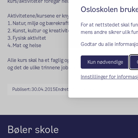
kurs/aktiviteter foregår hele året, mens andre går i en elle
Osloskolen bruk
Aktivitetene/kursene er knyttet til de fire temaområden
1. Natur, miljø og bærekraftig utvikling
For at nettstedet skal fu
2. Kunst, kultur og kreativitet
mens andre sikrer ulik fun
3. Fysisk aktivitet
Godtar du alle informasjo
4. Mat og helse
Alle kurs skal ha et faglig og sosialt mål. De faglige mål
Kun nødvendige
og det de ulike trinnene jobber med på skolen.
Innstillinger for informa
Publisert:
30.04.2015
Endret:
05.01.2023
Bøler skole