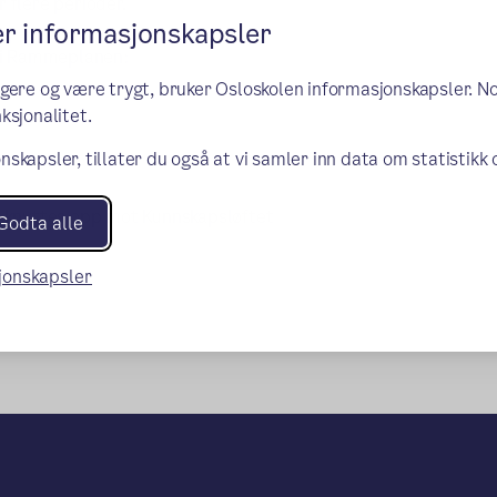
r flere perioder.
er informasjonskapsler
e i Rammeplanen:
ngere og være trygt, bruker Osloskolen informasjonskapsler. N
ksjonalitet.
nskapsler, tillater du også at vi samler inn data om statistikk
ene knyttes opp mot Kunnskapsløftet
Godta alle
sjonskapsler