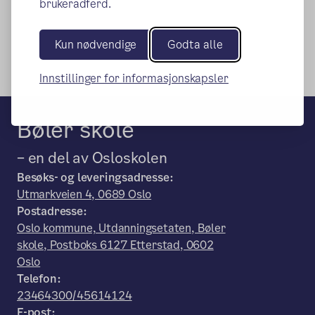
brukeradferd.
Kun nødvendige
Godta alle
Innstillinger for informasjonskapsler
Bøler skole
– en del av Osloskolen
Besøks- og leveringsadresse:
Utmarkveien 4, 0689 Oslo
Postadresse:
Oslo kommune, Utdanningsetaten, Bøler
skole, Postboks 6127 Etterstad, 0602
Oslo
Telefon:
23464300/45614124
E-post: