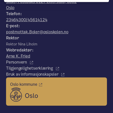
skole, Postboks 6127 Etterstad, 0602
Oslo
Telefon:
23464300/45614124
E-post:
postmottak.Boler@osloskolen.no
Rektor
Rektor Nina Liholm
Webredaktør:
Arne K. Fried
Personvern
Tilgjengelighetserklæring
Bruk av informasjonskapsler
Oslo kommune