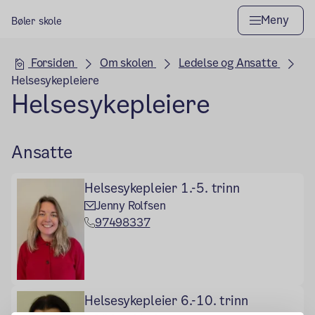
Meny
Bøler skole
Hovedseksjon
Forsiden
Om skolen
Ledelse og Ansatte
Helsesykepleiere
Helsesykepleiere
Ansatte
Helsesykepleier 1.-5. trinn
Jenny Rolfsen
97498337
Helsesykepleier 6.-10. trinn