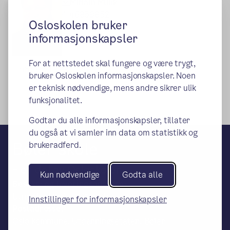
Miriam Munk
46859852
Osloskolen bruker
informasjonskapsler
For at nettstedet skal fungere og være trygt,
Publisert:
13.08.2025
bruker Osloskolen informasjonskapsler. Noen
er teknisk nødvendige, mens andre sikrer ulik
funksjonalitet.
Godtar du alle informasjonskapsler, tillater
du også at vi samler inn data om statistikk og
Bøler skole
brukeradferd.
– en del av Osloskolen
Kun nødvendige
Godta alle
Besøks- og leveringsadresse:
Utmarkveien 4, 0689 Oslo
Innstillinger for informasjonskapsler
Postadresse:
Oslo kommune, Utdanningsetaten, Bøler