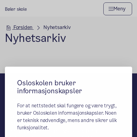
Meny
Bøler skole
Hovedseksjon
Forsiden
Nyhetsarkiv
Nyhetsarkiv
Osloskolen bruker
Bøler skole
informasjonskapsler
– en del av Osloskolen
For at nettstedet skal fungere og være trygt,
Besøks- og leveringsadresse:
bruker Osloskolen informasjonskapsler. Noen
Utmarkveien 4, 0689 Oslo
er teknisk nødvendige, mens andre sikrer ulik
Postadresse:
funksjonalitet.
Oslo kommune, Utdanningsetaten, Bøler