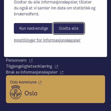
skole, Postboks 6127 Etterstad, 0602
Godtar du alle informasjonskapsler, tillater
Oslo
du også at vi samler inn data om statistikk og
Telefon:
brukeradferd.
23464300/45614124
E-post:
Kun nødvendige
Godta alle
postmottak.Boler@osloskolen.no
Rektor
Innstillinger for informasjonskapsler
Rektor Nina Liholm
Webredaktør:
Arne K. Fried
Personvern
Tilgjengelighetserklæring
Bruk av informasjonskapsler
Oslo kommune